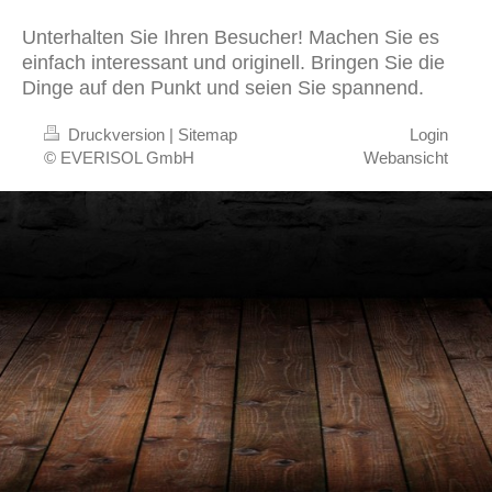
Unterhalten Sie Ihren Besucher! Machen Sie es
einfach interessant und originell. Bringen Sie die
Dinge auf den Punkt und seien Sie spannend.
Druckversion
|
Sitemap
Login
© EVERISOL GmbH
Webansicht